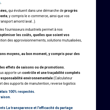
e
,
sées,
qui évoluent dans une démarche de
progrès
vente
, y compris le e-commerce, ainsi que vos
transport amont/aval…).
des fournisseurs industriels permet à nos
 optimiser les coûts, quelles que soient vos
gestion des approvisionnements, solutions mutualisées,
bons moyens, au bon moment, y compris pour des
 des effets de saisons ou de promotions.
vous apporte un
contrôle et une traçabilité complets
responsabilité environnementale
(Calculateur
et des supports de manutention, reverse logistics
délais 100% respectés.
raison.
ts La transparence et l'efficacité du partage