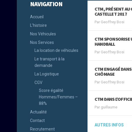
NAVIGATION
CTM, PRÉSENT AU 
CASTELLET 2017
Accueil
Par Geoffrey Bosi
L’histoire
Nos Véhicules
CTM SPONSORISE U
Nos Services
HANDBALL
La location de véhicules
Par Geoffrey Bosi
Le transport à la
demande
CTM ENGAGÉ DANS 
CHÔMAGE
La Logistique
Par Geoffrey Bosi
CGV
Score égalité
Hommes/Femmes –
CTM DANS L'OFFIC
88%
Par guillaume
Actualité
Contact
AUTRES INFOS
Recrutement