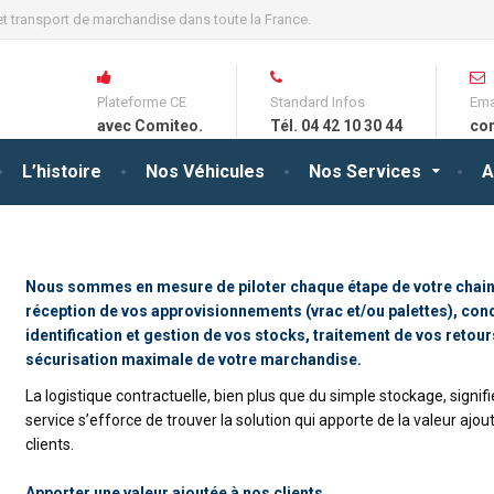
t transport de marchandise dans toute la France.
Plateforme CE
Standard Infos
Ema
avec Comiteo.
Tél. 04 42 10 30 44
co
L’histoire
Nos Véhicules
Nos Services
A
Nous sommes en mesure de piloter chaque étape de votre chaine 
réception de vos approvisionnements (vrac et/ou palettes), c
identification et gestion de vos stocks, traitement de vos retou
sécurisation maximale de votre marchandise.
La logistique contractuelle, bien plus que du simple stockage, sign
service s’efforce de trouver la solution qui apporte de la valeur aj
clients.
Apporter une valeur ajoutée à nos clients