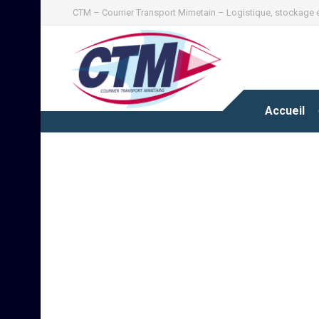
CTM – Courrier Transport Mimetain – Logistique, stockage e
Accueil